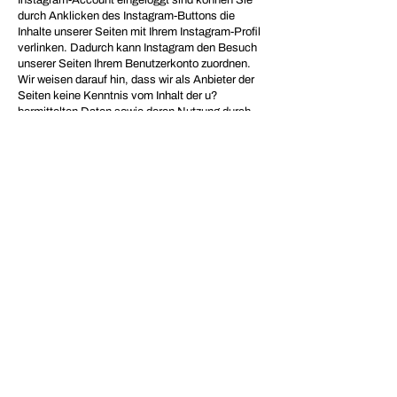
Instagram-Account eingeloggt sind können Sie
durch Anklicken des Instagram-Buttons die
Inhalte unserer Seiten mit Ihrem Instagram-Profil
verlinken. Dadurch kann Instagram den Besuch
unserer Seiten Ihrem Benutzerkonto zuordnen.
Wir weisen darauf hin, dass wir als Anbieter der
Seiten keine Kenntnis vom Inhalt der u?
bermittelten Daten sowie deren Nutzung durch
Instagram erhalten.
Weitere Informationen hierzu finden Sie in der
Datenschutzerklärung von Instagram:
https://instagram.com/about/legal/privacy/
SSL Verschlüsselung
Diese Seite nutzt aus Gründen der Sicherheit und
zum Schutz der Übertragung vertraulicher
Inhalte, wie zum Beispiel der Anfragen, die Sie an
uns als Seitenbetreiber senden, eine SSL-
Verschlüsselung. Eine verschlüsselte Verbindung
erkennen Sie daran, dass die Adresszeile des
Browsers von "http://" auf "https://" wechselt und